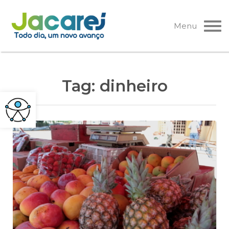
Pular
para
Menu
o
conteúdo
Tag:
dinheiro