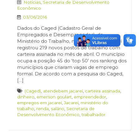
Notícias
,
Secretaria de Desenvolvimento
Econômico
03/06/2016
Dados do Caged (Cadastro Geral de
Empregados e Desempregados), do
Ministério do Trabalho, mostram que Jacareí
registrou 219 novos postos de trabalho com
carteira assinada no mês de abril. O município
ocupa a posição 45 do ‘top 50’ nos ranking dos
municípios que criaram vagas de emprego
formal. De acordo com a pesquisa do Caged,
[…]
(Caged)
,
atendebem jacareí
,
carteira assinada
,
dinheiro
,
emerson goulart
,
empreendedor
,
empregos em jacareí
,
Jacareí
,
ministério do
trabalho
,
renda
,
salário
,
Secretaria de
Desenvolvimento Econômico
,
trabalhador