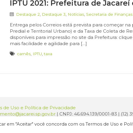
IPTU 2021: Prefeitura de Jacareí
Destaque 2
,
Destaque 3
,
Notícias
,
Secretaria de Finanças
Entrega pelos Correios está prevista para começar n
Predial e Territorial Urbano) e da Taxa de Coleta de Res
disponíveis para impressão no site da Prefeitura: cliqu
mais facilidade e agilidade para […]
carnês
,
IPTU
,
taxa
 de Uso e Política de Privacidade
amento@jacarei.sp.gov.br
| CNPJ: 46.694.139/0001-83 | (12)
o: Praça dos Três Poderes, 73 - Centro - Jacareí/SP - CEP 1
licar em "Aceitar" você concorda com os Termos de Uso e Polí
ura de Jacareí. Todos os direitos reservados.
Criação de Sites Profissi