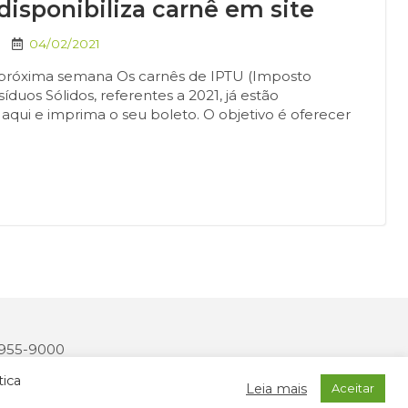
 disponibiliza carnê em site
04/02/2021
a próxima semana Os carnês de IPTU (Imposto
íduos Sólidos, referentes a 2021, já estão
e aqui e imprima o seu boleto. O objetivo é oferecer
 3955-9000
2327-170
tica
Leia mais
Aceitar
onais: MIDIASIM