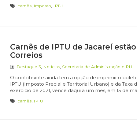
carnês
,
Imposto
,
IPTU
Carnês de IPTU de Jacareí estã
Correios
Destaque 3
,
Notícias
,
Secretaria de Administração e RH
O contribuinte ainda tem a opção de imprimir o boleto 
IPTU (Imposto Predial e Territorial Urbano) e da Taxa 
exercício de 2021, vence daqui a um mês, em 15 de març
carnês
,
IPTU