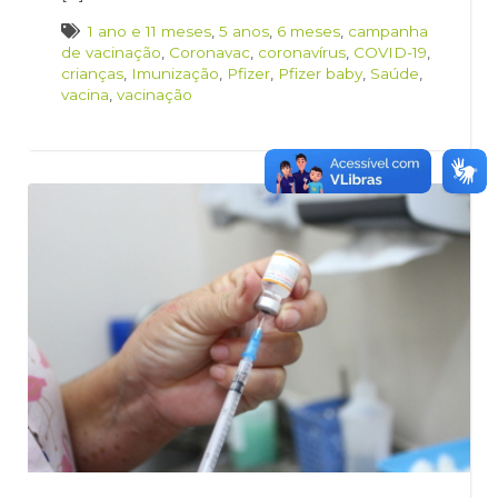
1 ano e 11 meses
,
5 anos
,
6 meses
,
campanha
de vacinação
,
Coronavac
,
coronavírus
,
COVID-19
,
crianças
,
Imunização
,
Pfizer
,
Pfizer baby
,
Saúde
,
vacina
,
vacinação