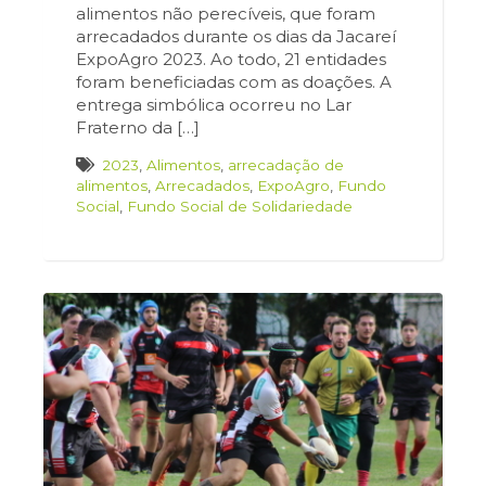
alimentos não perecíveis, que foram
arrecadados durante os dias da Jacareí
ExpoAgro 2023. Ao todo, 21 entidades
foram beneficiadas com as doações. A
entrega simbólica ocorreu no Lar
Fraterno da […]
2023
,
Alimentos
,
arrecadação de
alimentos
,
Arrecadados
,
ExpoAgro
,
Fundo
Social
,
Fundo Social de Solidariedade