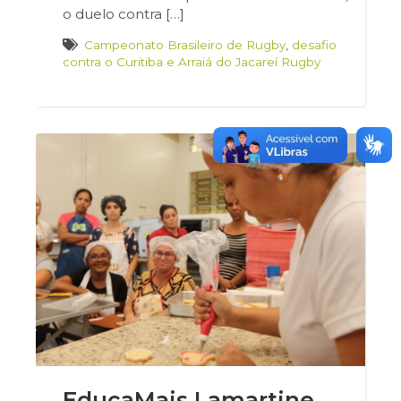
o duelo contra […]
Campeonato Brasileiro de Rugby
,
desafio
contra o Curitiba e Arraiá do Jacareí Rugby
EducaMais Lamartine