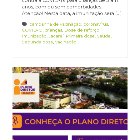
contra a COVID-19 para crianças de 5 a 11
anos, com ou sem comorbidades.
Atenção! Nesta data, a imunização será […]
campanha de vacinação
,
coronavírus
,
COVID-19
,
crianças
,
Dose de reforço
,
Imunização
,
Jacareí
,
Primeira dose
,
Saúde
,
Segunda dose
,
vacinação