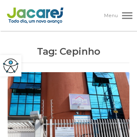
Pular
para
Menu
o
conteúdo
Tag:
Cepinho