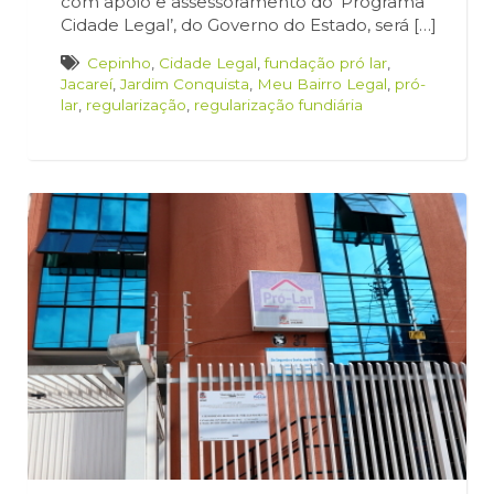
com apoio e assessoramento do ‘Programa
Cidade Legal’, do Governo do Estado, será […]
Cepinho
,
Cidade Legal
,
fundação pró lar
,
Jacareí
,
Jardim Conquista
,
Meu Bairro Legal
,
pró-
lar
,
regularização
,
regularização fundiária