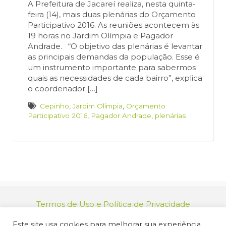
A Prefeitura de Jacareí realiza, nesta quinta-
feira (14), mais duas plenárias do Orçamento
Participativo 2016. As reuniões acontecem às
19 horas no Jardim Olímpia e Pagador
Andrade. “O objetivo das plenárias é levantar
as principais demandas da população. Esse é
um instrumento importante para sabermos
quais as necessidades de cada bairro”, explica
o coordenador […]
Cepinho
,
Jardim Olímpia
,
Orçamento
Participativo 2016
,
Pagador Andrade
,
plenárias
Termos de Uso e Política de Privacidade
relacionamento@jacarei.sp.gov.br
| CNPJ:
Este site usa cookies para melhorar sua experiência.
46.694.139/0001-83 | (12) 3955-9000