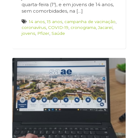
quarta-feira (1º), e em jovens de 14 anos,
sem comorbidades, na […]
14 anos
,
15 anos
,
campanha de vacinação
,
coronavírus
,
COVID-19
,
cronograma
,
Jacareí
,
jovens
,
Pfizer
,
Saúde