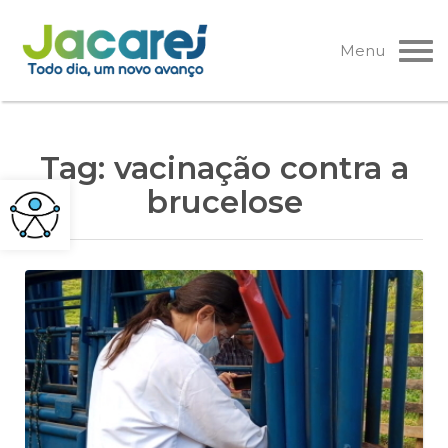
Pular
para
Menu
o
conteúdo
Tag:
vacinação contra a
brucelose