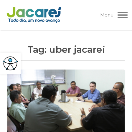
Pular
para
Menu
o
conteúdo
Tag:
uber jacareí