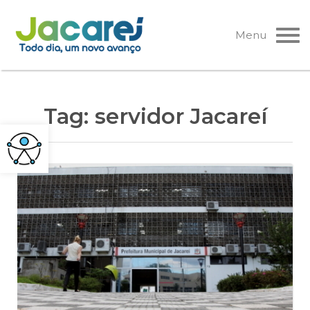
Pular
para
Menu
o
conteúdo
Tag:
servidor Jacareí