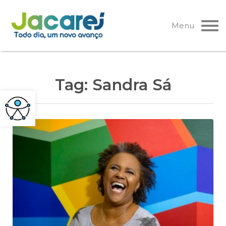
Pular
para
Menu
o
conteúdo
Tag:
Sandra Sá