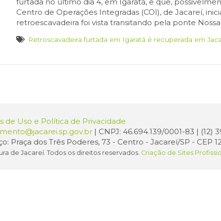
furtada no último dia 4, em Igaratá, e que, possivelmen
Centro de Operações Integradas (COI), de Jacareí, inic
retroescavadeira foi vista transitando pela ponte Noss
Retroscavadeira furtada em Igaratá é recuperada em Jac
 de Uso e Política de Privacidade
amento@jacarei.sp.gov.br
| CNPJ: 46.694.139/0001-83 | (12)
o: Praça dos Três Poderes, 73 - Centro - Jacareí/SP - CEP 1
ura de Jacareí. Todos os direitos reservados.
Criação de Sites Profissi