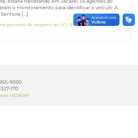
te, estaria transitando em Jacareí, os agentes do
iaram o monitoramento para identificar o veículo. A
a Senhora […]
areí por meio de imagens do COI de Jacareí
 3955-9000
2327-170
onais: MIDIASIM