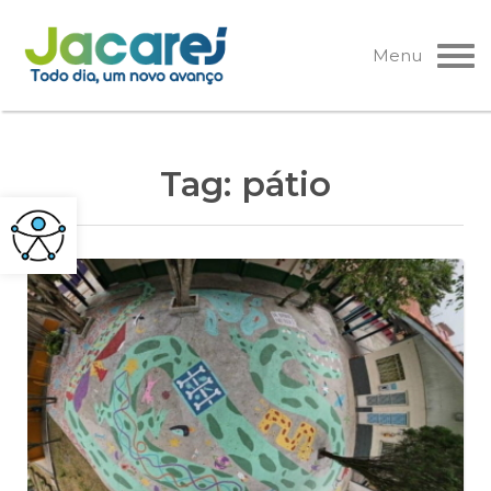
Pular
para
Menu
o
conteúdo
Tag:
pátio