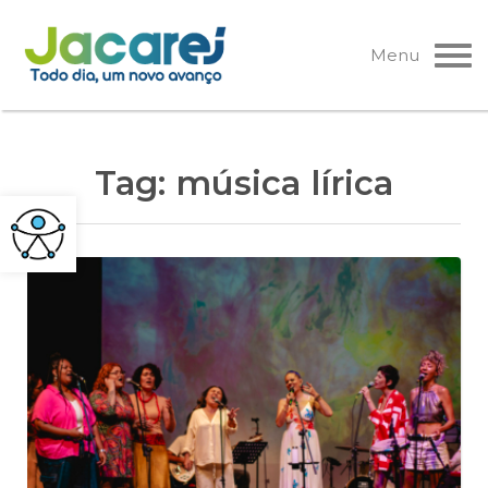
Pular
para
Menu
o
conteúdo
Tag:
música lírica