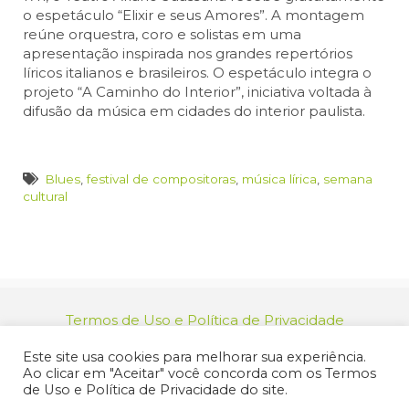
o espetáculo “Elixir e seus Amores”. A montagem
reúne orquestra, coro e solistas em uma
apresentação inspirada nos grandes repertórios
líricos italianos e brasileiros. O espetáculo integra o
projeto “A Caminho do Interior”, iniciativa voltada à
difusão da música em cidades do interior paulista.
Blues
,
festival de compositoras
,
música lírica
,
semana
cultural
Termos de Uso e Política de Privacidade
relacionamento@jacarei.sp.gov.br
| CNPJ:
Este site usa cookies para melhorar sua experiência.
46.694.139/0001-83 | (12) 3955-9000
Ao clicar em "Aceitar" você concorda com os Termos
Endereço: Praça dos Três Poderes, 73 - Centro -
de Uso e Política de Privacidade do site.
Jacareí/SP - CEP 12327-170