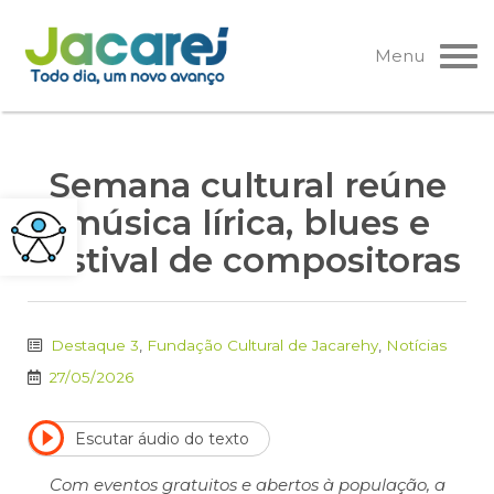
Pular
para
Menu
o
conteúdo
Semana cultural reúne
música lírica, blues e
festival de compositoras
Destaque 3
,
Fundação Cultural de Jacarehy
,
Notícias
27/05/2026
Escutar áudio do texto
Com eventos gratuitos e abertos à população, a