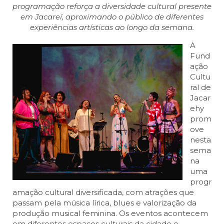
programação reforça a diversidade cultural presente
em Jacareí, aproximando o público de diferentes
experiências artísticas ao longo da semana.
A
Fund
ação
Cultu
ral de
Jacar
ehy
prom
ove
nesta
sema
na
uma
progr
amação cultural diversificada, com atrações que
passam pela música lírica, blues e valorização da
produção musical feminina. Os eventos acontecem
em diferentes espaços culturais da cidade e