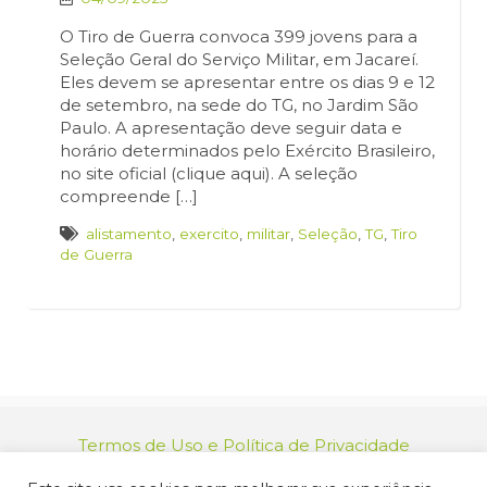
O Tiro de Guerra convoca 399 jovens para a
Seleção Geral do Serviço Militar, em Jacareí.
Eles devem se apresentar entre os dias 9 e 12
de setembro, na sede do TG, no Jardim São
Paulo. A apresentação deve seguir data e
horário determinados pelo Exército Brasileiro,
no site oficial (clique aqui). A seleção
compreende […]
alistamento
,
exercito
,
militar
,
Seleção
,
TG
,
Tiro
de Guerra
Termos de Uso e Política de Privacidade
relacionamento@jacarei.sp.gov.br
| CNPJ: