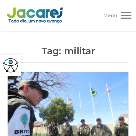
Pular
para
Menu
o
conteúdo
Tag:
militar