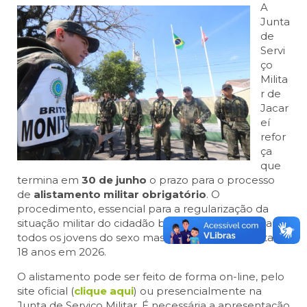
A
Junta
de
Servi
ço
Milita
r de
Jacar
eí
refor
ça
que
termina em
30 de junho
o prazo para o processo
de
alistamento militar obrigatório
. O
procedimento, essencial para a regularização da
situação militar do cidadão brasileiro, é exigido para
todos os jovens do sexo masculino que completam
18 anos em 2026.
O alistamento pode ser feito de forma on-line, pelo
site oficial (
clique aqui
) ou presencialmente na
Junta de Serviço Militar. É necessária a apresentação