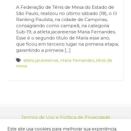
A Federação de Tênis de Mesa do Estado de
São Paulo, realizou no último sábado (18), o III
Ranking Paulista, na cidade de Campinas,
consagrando como campeã, na categoria
Sub-19, a atleta jacareiense Maria Fernandes.
Esse é o segundo título de Maria esse ano,
que ficou em terceiro lugar na primeira etapa,
garantindo a primeira […]
atleta jacareiense
,
Maria Fernandes
,
tênis de
mesa
Termos de Uso e Política de Privacidade
relacionamento@jacarei.sp.gov.br
| CNPJ:
Este site usa cookies para melhorar sua experiência.
46.694.139/0001-83 | (12) 3955-9000