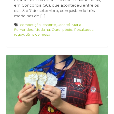
em Concórdia (SC), que aconteceu entre os
dias 5 e 7 de setembro, conquistando três
medalhas de […]
competição
,
esporte
,
Jacareí
,
Maria
Fernandes
,
Medalha
,
Ouro
,
pódio
,
Resultados
,
rugby
,
tênis de mesa