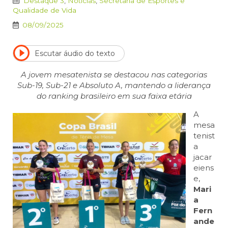
Destaque 3
,
Notícias
,
Secretaria de Esportes e
Qualidade de Vida
08/09/2025
Escutar áudio do texto
A jovem mesatenista se destacou nas categorias
Sub-19, Sub-21 e Absoluto A, mantendo a liderança
do ranking brasileiro em sua faixa etária
A
mesa
tenist
a
jacar
eiens
e,
Mari
a
Fern
ande