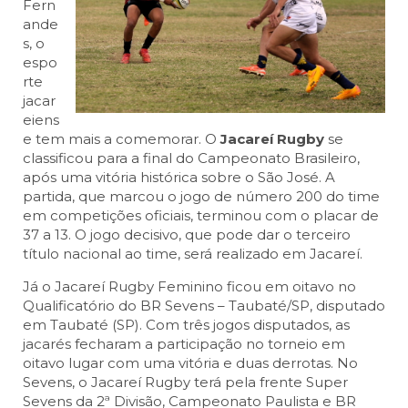
Fern
ande
s, o
espo
rte
jacar
eiens
e tem mais a comemorar. O
Jacareí Rugby
se
classificou para a final do Campeonato Brasileiro,
após uma vitória histórica sobre o São José. A
partida, que marcou o jogo de número 200 do time
em competições oficiais, terminou com o placar de
37 a 13. O jogo decisivo, que pode dar o terceiro
título nacional ao time, será realizado em Jacareí.
Já o Jacareí Rugby Feminino ficou em oitavo no
Qualificatório do BR Sevens – Taubaté/SP, disputado
em Taubaté (SP). Com três jogos disputados, as
jacarés fecharam a participação no torneio em
oitavo lugar com uma vitória e duas derrotas. No
Sevens, o Jacareí Rugby terá pela frente Super
Sevens da 2ª Divisão, Campeonato Paulista e BR