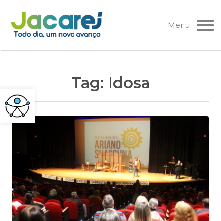
Pular
para
Menu
o
conteúdo
Tag:
Idosa