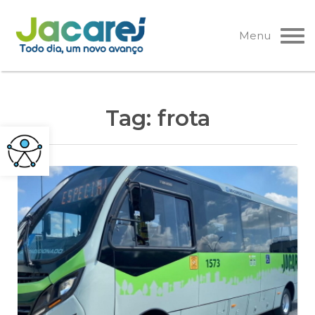
Pular
para
Menu
o
conteúdo
Tag:
frota