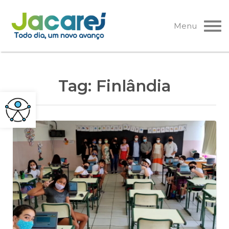
Pular
para
Menu
o
conteúdo
Tag:
Finlândia