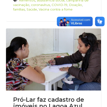
Alimentos
,
assistência social
,
campanha de
vacinação
,
coronavírus
,
COVID-19
,
Doação
,
famílias
,
Saúde
,
Vacina contra a fome
Pró-Lar faz cadastro de
imóveis no Lagoa Azul