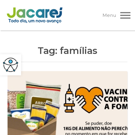
Pular
para
Menu
o
conteúdo
Tag:
famílias