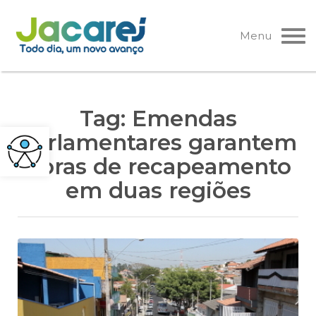
Pular
para
Menu
o
conteúdo
Tag:
Emendas
parlamentares garantem
obras de recapeamento
em duas regiões