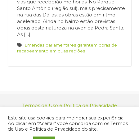
vias que receberão melhorias. No Parque
Santo Antônio (região sul), mais precisamente
na rua das Dálias, as obras estão em ritmo
acelerado. Ainda no bairro estão previstas
obras desta natureza na avenida Pedra Santa.
As […]
Emendas parlamentares garantem obras de
recapeamento em duas regiões
Termos de Uso e Política de Privacidade
relacionamento@jacarei.sp.gov.br
| CNPJ:
Este site usa cookies para melhorar sua experiência.
46.694.139/0001-83 | (12) 3955-9000
Ao clicar em "Aceitar" você concorda com os Termos
Endereço: Praça dos Três Poderes, 73 - Centro -
de Uso e Política de Privacidade do site.
Jacareí/SP - CEP 12327-170
© 2025 Prefeitura de Jacareí. Todos os direitos reservados.