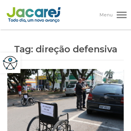
Pular
para
Menu
o
conteúdo
Tag:
direção defensiva