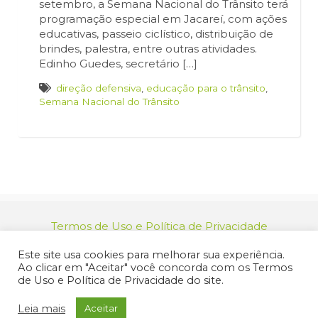
setembro, a Semana Nacional do Trânsito terá
programação especial em Jacareí, com ações
educativas, passeio ciclístico, distribuição de
brindes, palestra, entre outras atividades.
Edinho Guedes, secretário […]
direção defensiva
,
educação para o trânsito
,
Semana Nacional do Trânsito
Termos de Uso e Política de Privacidade
relacionamento@jacarei.sp.gov.br
| CNPJ:
Este site usa cookies para melhorar sua experiência.
46.694.139/0001-83 | (12) 3955-9000
Ao clicar em "Aceitar" você concorda com os Termos
Endereço: Praça dos Três Poderes, 73 - Centro -
de Uso e Política de Privacidade do site.
Jacareí/SP - CEP 12327-170
© 2025 Prefeitura de Jacareí. Todos os direitos reservados.
Leia mais
Aceitar
Criação de Sites Profissionais: MIDIASIM