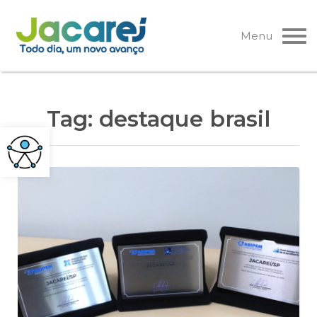
Pular
para
Menu
o
conteúdo
Tag:
destaque brasil