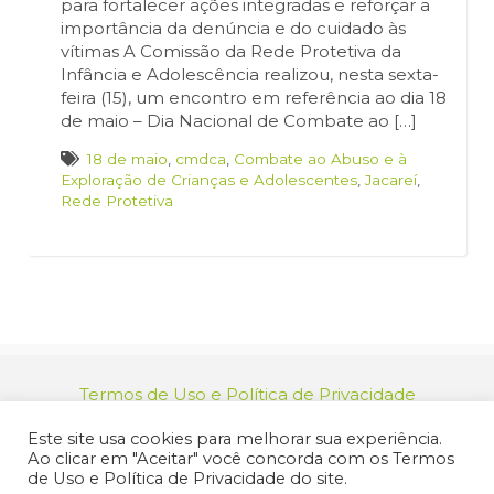
para fortalecer ações integradas e reforçar a
importância da denúncia e do cuidado às
vítimas A Comissão da Rede Protetiva da
Infância e Adolescência realizou, nesta sexta-
feira (15), um encontro em referência ao dia 18
de maio – Dia Nacional de Combate ao […]
18 de maio
,
cmdca
,
Combate ao Abuso e à
Exploração de Crianças e Adolescentes
,
Jacareí
,
Rede Protetiva
Termos de Uso e Política de Privacidade
relacionamento@jacarei.sp.gov.br
| CNPJ:
Este site usa cookies para melhorar sua experiência.
46.694.139/0001-83 | (12) 3955-9000
Ao clicar em "Aceitar" você concorda com os Termos
Endereço: Praça dos Três Poderes, 73 - Centro -
de Uso e Política de Privacidade do site.
Jacareí/SP - CEP 12327-170