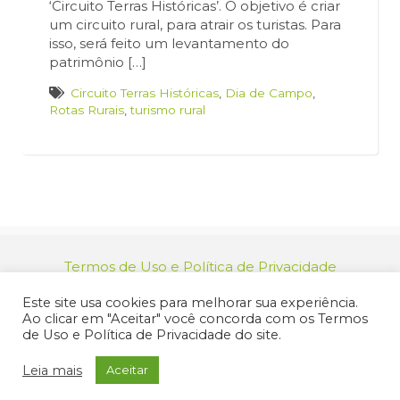
‘Circuito Terras Históricas’. O objetivo é criar
um circuito rural, para atrair os turistas. Para
isso, será feito um levantamento do
patrimônio […]
Circuito Terras Históricas
,
Dia de Campo
,
Rotas Rurais
,
turismo rural
Termos de Uso e Política de Privacidade
relacionamento@jacarei.sp.gov.br
| CNPJ:
Este site usa cookies para melhorar sua experiência.
46.694.139/0001-83 | (12) 3955-9000
Ao clicar em "Aceitar" você concorda com os Termos
Endereço: Praça dos Três Poderes, 73 - Centro -
de Uso e Política de Privacidade do site.
Jacareí/SP - CEP 12327-170
© 2025 Prefeitura de Jacareí. Todos os direitos reservados.
Leia mais
Aceitar
Criação de Sites Profissionais: MIDIASIM