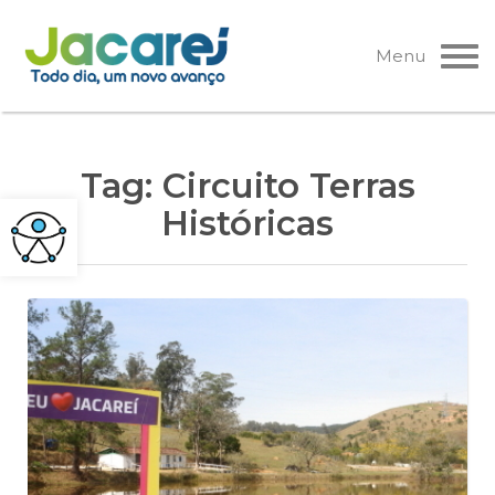
Pular
para
Menu
o
conteúdo
Tag:
Circuito Terras
Históricas