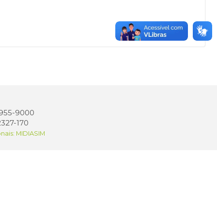
 3955-9000
2327-170
onais: MIDIASIM