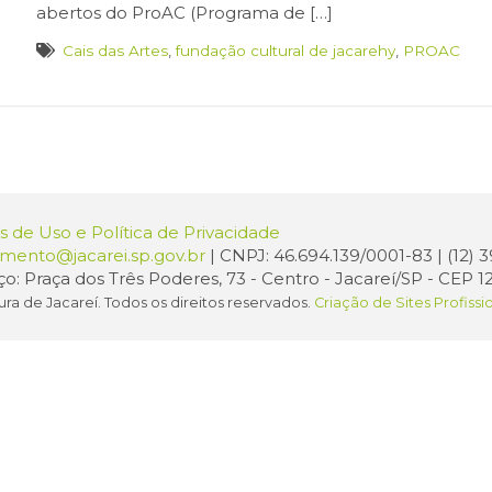
abertos do ProAC (Programa de […]
Cais das Artes
,
fundação cultural de jacarehy
,
PROAC
 de Uso e Política de Privacidade
amento@jacarei.sp.gov.br
| CNPJ: 46.694.139/0001-83 | (12)
o: Praça dos Três Poderes, 73 - Centro - Jacareí/SP - CEP 1
ura de Jacareí. Todos os direitos reservados.
Criação de Sites Profissi