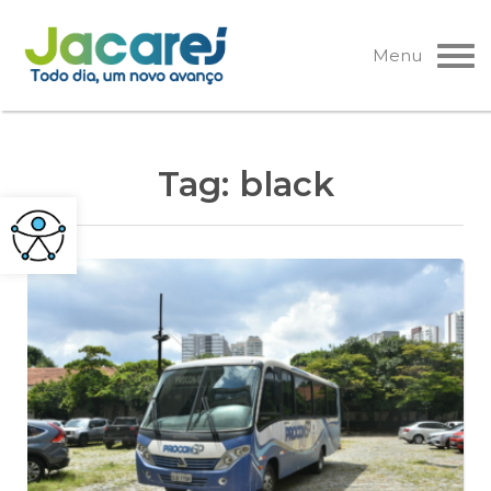
Pular
para
Menu
o
conteúdo
Tag:
black