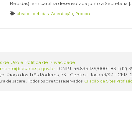
Bebidas), em cartilha desenvolvida junto à Secretaria [
abrabe
,
bebidas
,
Orientação
,
Procon
 de Uso e Política de Privacidade
amento@jacarei.sp.gov.br
| CNPJ: 46.694.139/0001-83 | (12)
o: Praça dos Três Poderes, 73 - Centro - Jacareí/SP - CEP 1
ura de Jacareí. Todos os direitos reservados.
Criação de Sites Profissi