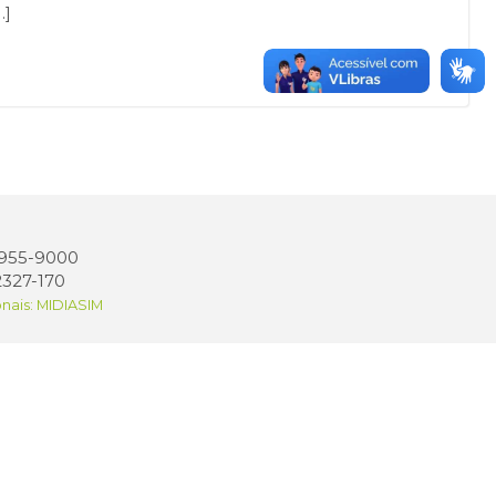
…]
 3955-9000
2327-170
onais: MIDIASIM