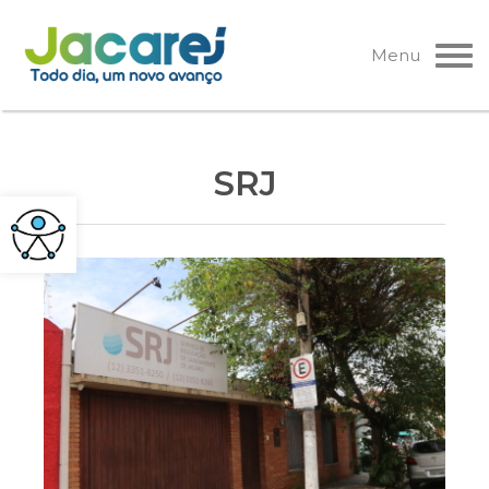
Pular
para
Menu
o
conteúdo
SRJ