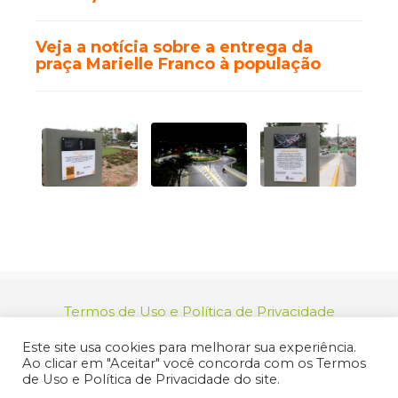
Veja a notícia sobre a entrega da
praça Marielle Franco
à população
Termos de Uso e Política de Privacidade
relacionamento@jacarei.sp.gov.br
| CNPJ:
Este site usa cookies para melhorar sua experiência.
46.694.139/0001-83 | (12) 3955-9000
Ao clicar em "Aceitar" você concorda com os Termos
Endereço: Praça dos Três Poderes, 73 - Centro -
de Uso e Política de Privacidade do site.
Jacareí/SP - CEP 12327-170