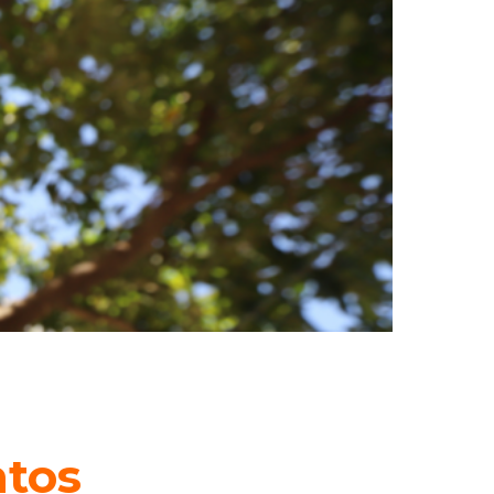
nto
s