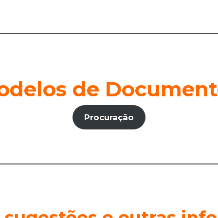
odelos de Document
Procuração
 sugestões e outras in