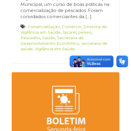
Municipal, um curso de boas práticas na
comercialização de pescados. Foram
convidados comerciantes da […]
Comercialização
,
Comércio
,
Diretoria de
Vigilância em Saúde
,
Jacareí
,
peixes
,
Pescados
,
Saúde
,
Secretaria de
Desenvolvimento Econômico
,
secretaria de
saúde
,
Vigilância em Saúde