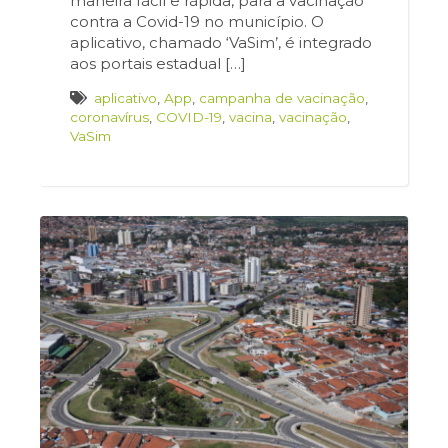
maneira fácil e rápida, para a vacinação
contra a Covid-19 no município. O
aplicativo, chamado ‘VaSim’, é integrado
aos portais estadual […]
aplicativo
,
App
,
campanha de vacinação
,
coronavírus
,
COVID-19
,
vacina
,
vacinação
,
VaSim