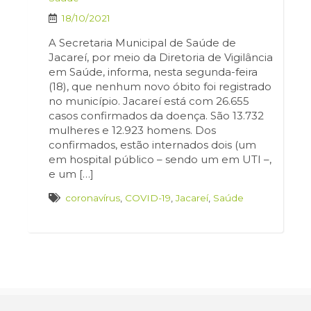
18/10/2021
A Secretaria Municipal de Saúde de
Jacareí, por meio da Diretoria de Vigilância
em Saúde, informa, nesta segunda-feira
(18), que nenhum novo óbito foi registrado
no município. Jacareí está com 26.655
casos confirmados da doença. São 13.732
mulheres e 12.923 homens. Dos
confirmados, estão internados dois (um
em hospital público – sendo um em UTI –,
e um […]
coronavírus
,
COVID-19
,
Jacareí
,
Saúde