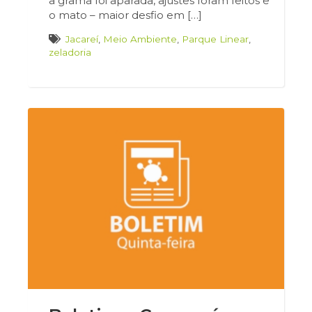
a grama foi aparada, ajustes foram feitos e
o mato – maior desfio em […]
Jacareí
,
Meio Ambiente
,
Parque Linear
,
zeladoria