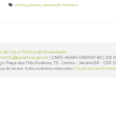
oficina
,
pintura
,
valorização feminina
 de Uso e Política de Privacidade
amento@jacarei.sp.gov.br
| CNPJ: 46.694.139/0001-83 | (12)
o: Praça dos Três Poderes, 73 - Centro - Jacareí/SP - CEP 1
ura de Jacareí. Todos os direitos reservados.
Criação de Sites Profissi