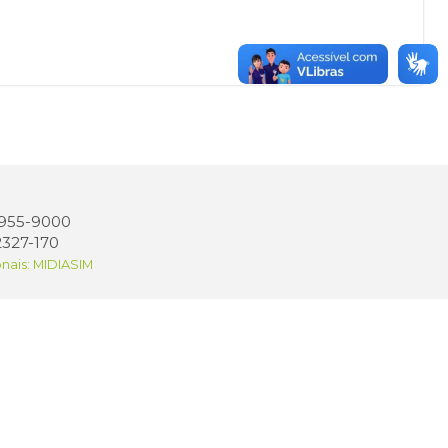
 3955-9000
2327-170
onais: MIDIASIM