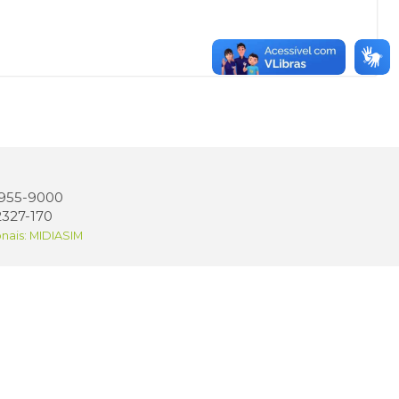
 3955-9000
2327-170
onais: MIDIASIM