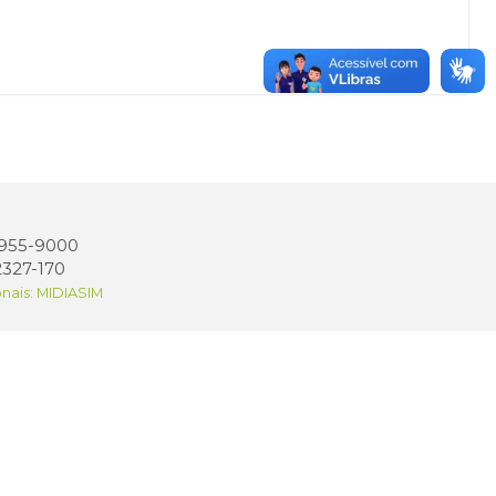
 3955-9000
2327-170
onais: MIDIASIM