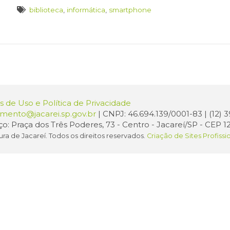
biblioteca
,
informática
,
smartphone
 de Uso e Política de Privacidade
amento@jacarei.sp.gov.br
| CNPJ: 46.694.139/0001-83 | (12)
o: Praça dos Três Poderes, 73 - Centro - Jacareí/SP - CEP 1
ura de Jacareí. Todos os direitos reservados.
Criação de Sites Profissi