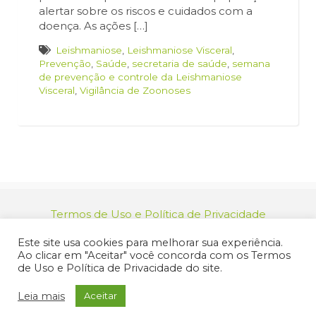
alertar sobre os riscos e cuidados com a
doença. As ações […]
Leishmaniose
,
Leishmaniose Visceral
,
Prevenção
,
Saúde
,
secretaria de saúde
,
semana
de prevenção e controle da Leishmaniose
Visceral
,
Vigilância de Zoonoses
Termos de Uso e Política de Privacidade
relacionamento@jacarei.sp.gov.br
| CNPJ:
Este site usa cookies para melhorar sua experiência.
46.694.139/0001-83 | (12) 3955-9000
Ao clicar em "Aceitar" você concorda com os Termos
Endereço: Praça dos Três Poderes, 73 - Centro -
de Uso e Política de Privacidade do site.
Jacareí/SP - CEP 12327-170
© 2025 Prefeitura de Jacareí. Todos os direitos reservados.
Leia mais
Aceitar
Criação de Sites Profissionais: MIDIASIM