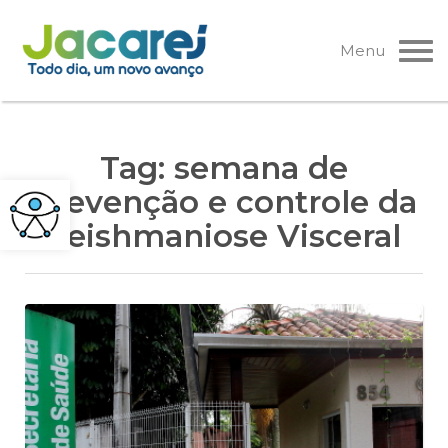
Pular
para
Menu
o
conteúdo
Tag:
semana de
prevenção e controle da
Leishmaniose Visceral