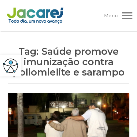
Pular
para
Menu
o
conteúdo
Tag:
Saúde promove
imunização contra
poliomielite e sarampo