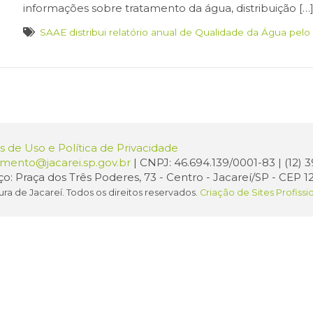
informações sobre tratamento da água, distribuição […
SAAE distribui relatório anual de Qualidade da Água pelo
 de Uso e Política de Privacidade
amento@jacarei.sp.gov.br
| CNPJ: 46.694.139/0001-83 | (12)
o: Praça dos Três Poderes, 73 - Centro - Jacareí/SP - CEP 1
ura de Jacareí. Todos os direitos reservados.
Criação de Sites Profissi