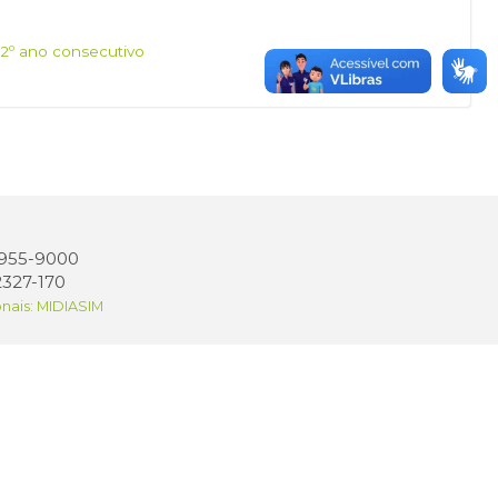
]
 2º ano consecutivo
 3955-9000
2327-170
onais: MIDIASIM