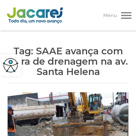
Pular
para
Menu
o
conteúdo
Tag:
SAAE avança com
obra de drenagem na av.
Santa Helena