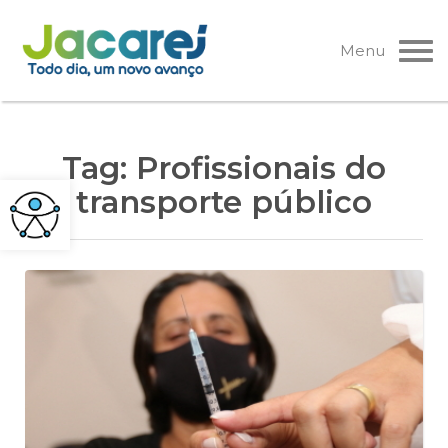
Pular
para
Menu
o
conteúdo
Tag:
Profissionais do
transporte público