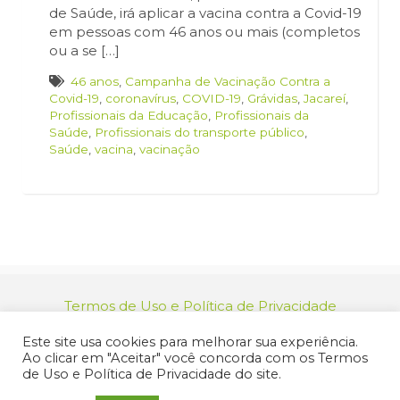
de Saúde, irá aplicar a vacina contra a Covid-19
em pessoas com 46 anos ou mais (completos
ou a se […]
46 anos
,
Campanha de Vacinação Contra a
Covid-19
,
coronavírus
,
COVID-19
,
Grávidas
,
Jacareí
,
Profissionais da Educação
,
Profissionais da
Saúde
,
Profissionais do transporte público
,
Saúde
,
vacina
,
vacinação
Termos de Uso e Política de Privacidade
relacionamento@jacarei.sp.gov.br
| CNPJ:
Este site usa cookies para melhorar sua experiência.
46.694.139/0001-83 | (12) 3955-9000
Ao clicar em "Aceitar" você concorda com os Termos
Endereço: Praça dos Três Poderes, 73 - Centro -
de Uso e Política de Privacidade do site.
Jacareí/SP - CEP 12327-170