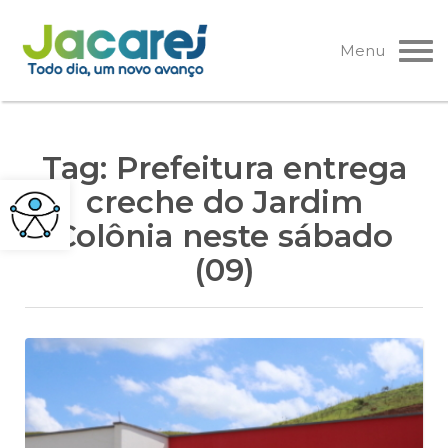
Pular
para
Menu
o
conteúdo
Tag:
Prefeitura entrega
creche do Jardim
Colônia neste sábado
(09)