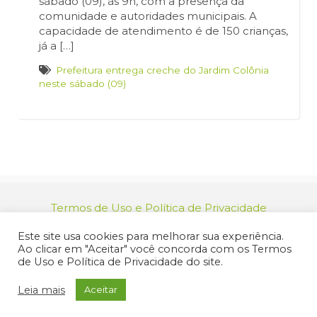
sábado (09), às 9h, com a presença da
comunidade e autoridades municipais. A
capacidade de atendimento é de 150 crianças,
já a […]
Prefeitura entrega creche do Jardim Colônia
neste sábado (09)
Termos de Uso e Política de Privacidade
relacionamento@jacarei.sp.gov.br
| CNPJ:
Este site usa cookies para melhorar sua experiência.
46.694.139/0001-83 | (12) 3955-9000
Ao clicar em "Aceitar" você concorda com os Termos
Endereço: Praça dos Três Poderes, 73 - Centro -
de Uso e Política de Privacidade do site.
Jacareí/SP - CEP 12327-170
© 2025 Prefeitura de Jacareí. Todos os direitos reservados.
Leia mais
Aceitar
Criação de Sites Profissionais: MIDIASIM