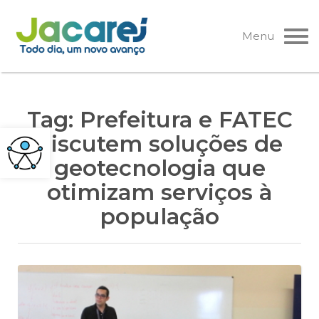
Pular
para
Menu
o
conteúdo
Tag:
Prefeitura e FATEC
discutem soluções de
geotecnologia que
otimizam serviços à
população