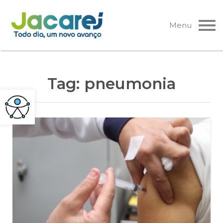
Pular
para
Menu
o
conteúdo
Tag:
pneumonia