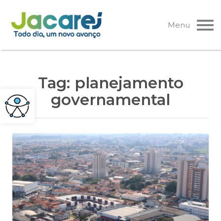
Pular
para
Menu
o
conteúdo
Tag:
planejamento
governamental