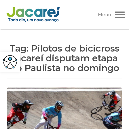
Pular
para
Menu
o
conteúdo
Tag:
Pilotos de bicicross
Jacareí disputam etapa
do Paulista no domingo