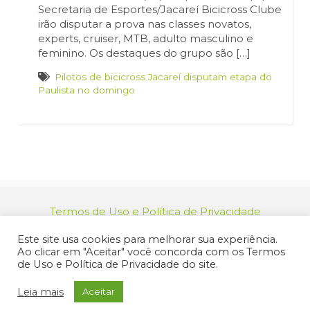
Secretaria de Esportes/Jacareí Bicicross Clube
irão disputar a prova nas classes novatos,
experts, cruiser, MTB, adulto masculino e
feminino. Os destaques do grupo são […]
Pilotos de bicicross Jacareí disputam etapa do
Paulista no domingo
Termos de Uso e Política de Privacidade
relacionamento@jacarei.sp.gov.br
| CNPJ:
Este site usa cookies para melhorar sua experiência.
46.694.139/0001-83 | (12) 3955-9000
Ao clicar em "Aceitar" você concorda com os Termos
Endereço: Praça dos Três Poderes, 73 - Centro -
de Uso e Política de Privacidade do site.
Jacareí/SP - CEP 12327-170
© 2025 Prefeitura de Jacareí. Todos os direitos reservados.
Leia mais
Aceitar
Criação de Sites Profissionais: MIDIASIM